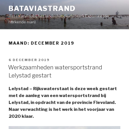
Naar
BATAVIASTRAND
de
Het strand nabij het landschapskunstwerk Exposure (de
inhoud
hurkende man)
springen
MAAND:
DECEMBER 2019
GEPLAATST
6 DECEMBER 2019
OP
Werkzaamheden watersportstrand
Lelystad gestart
Lelystad – Rijkswaterstaat is deze week gestart
met de aanleg van een watersportstrand bij
Lelystad, in opdracht van de provincie Flevoland.
Naar verwachting is het werk in het voorjaar van
2020 klaar.