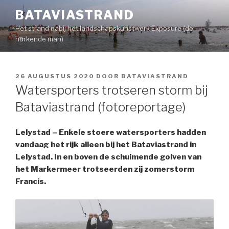
Naar
BATAVIASTRAND
de
Het strand nabij het landschapskunstwerk Exposure (de
inhoud
hurkende man)
springen
GEPLAATST
26 AUGUSTUS 2020
DOOR
BATAVIASTRAND
OP
Watersporters trotseren storm bij
Bataviastrand (fotoreportage)
Lelystad – Enkele stoere watersporters hadden
vandaag het rijk alleen bij het Bataviastrand in
Lelystad. In en boven de schuimende golven van
het Markermeer trotseerden zij zomerstorm
Francis.