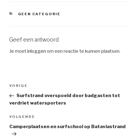
CATEGORIEËN
GEEN CATEGORIE
Geef een antwoord
Je moet
inloggen
om een reactie te kunnen plaatsen.
Berichtnavigatie
Vorig
VORIGE
bericht
Surfstrand overspoeld door badgasten tot
verdriet watersporters
Volgend
VOLGENDE
bericht
Camperplaatsen en surfschool op Bataviastrand