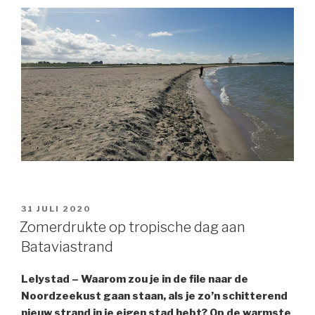
GEPLAATST
31 JULI 2020
OP
Zomerdrukte op tropische dag aan
Bataviastrand
Lelystad – Waarom zou je in de file naar de
Noordzeekust gaan staan, als je zo’n schitterend
nieuw strand in je eigen stad hebt? Op de warmste