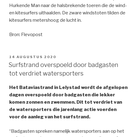
Hurkende Man naar de halsbrekende toeren die de wind-
en kitesurfers uithaalden. De zware windstoten tilden de
kitesurfers metershoog de lucht in.
Bron: Flevopost
GEPLAATST
14 AUGUSTUS 2020
OP
Surfstrand overspoeld door badgasten
tot verdriet watersporters
Het Bataviastrand in Lelystad wordt de afgelopen
dagen overspoeld door badgasten die lekker
komen zonnen en zwemmen. Dit tot verdriet van
de watersporters die jarenlang actie voerden
voor de aanleg van het surfstrand.
“Badgasten spreken namelijk watersporters aan op het