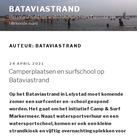
Naar
BATAVIASTRAND
de
Het strand nabij het landschapskunstwerk Exposure (de
inhoud
hurkende man)
springen
AUTEUR:
BATAVIASTRAND
GEPLAATST
24 APRIL 2021
OP
Camperplaatsen en surfschool op
Bataviastrand
Op het Bataviastrand in Lelystad moet komende
zomer een surfcenter en -school geopend
worden. Het gaat om het initiatief Camp & Surf
Markermeer. Naast watersportverhuur en een
watersportschool, komen er ook een kleine
strandkiosk en vijftig overnachtingsplekken voor