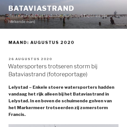
Naar
BATAVIASTRAND
de
Het strand nabij het landschapskunstwerk Exposure (de
inhoud
hurkende man)
springen
MAAND:
AUGUSTUS 2020
GEPLAATST
26 AUGUSTUS 2020
OP
Watersporters trotseren storm bij
Bataviastrand (fotoreportage)
Lelystad – Enkele stoere watersporters hadden
vandaag het rijk alleen bij het Bataviastrand in
Lelystad. In en boven de schuimende golven van
het Markermeer trotseerden zij zomerstorm
Francis.