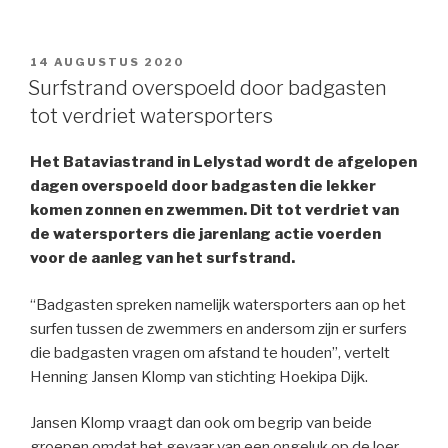
GEPLAATST
14 AUGUSTUS 2020
OP
Surfstrand overspoeld door badgasten
tot verdriet watersporters
Het Bataviastrand in Lelystad wordt de afgelopen
dagen overspoeld door badgasten die lekker
komen zonnen en zwemmen. Dit tot verdriet van
de watersporters die jarenlang actie voerden
voor de aanleg van het surfstrand.
“Badgasten spreken namelijk watersporters aan op het
surfen tussen de zwemmers en andersom zijn er surfers
die badgasten vragen om afstand te houden”, vertelt
Henning Jansen Klomp van stichting Hoekipa Dijk.
Jansen Klomp vraagt dan ook om begrip van beide
groepen omdat het gevaar van een ongeluk op de loer