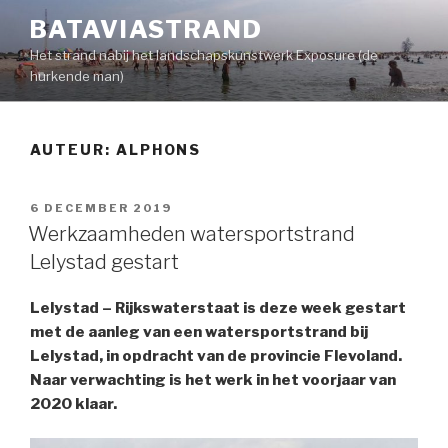
Naar
BATAVIASTRAND
de
Het strand nabij het landschapskunstwerk Exposure (de
inhoud
hurkende man)
springen
AUTEUR:
ALPHONS
GEPLAATST
6 DECEMBER 2019
OP
Werkzaamheden watersportstrand
Lelystad gestart
Lelystad – Rijkswaterstaat is deze week gestart
met de aanleg van een watersportstrand bij
Lelystad, in opdracht van de provincie Flevoland.
Naar verwachting is het werk in het voorjaar van
2020 klaar.