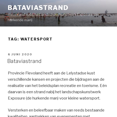
Naar
BATAVIASTRAND
de
Het strand nabij het landschapskunstwerk Exposure (de
inhoud
hurkende man)
springen
TAG:
WATERSPORT
GEPLAATST
6 JUNI 2020
OP
Bataviastrand
Provincie Flevoland heeft aan de Lelystadse kust
verschillende kansen en projecten die bijdragen aan de
realisatie van het beleidsplan recreatie en toerisme. Eén
daarvan is een strand nabij het landschapskunstwerk
Exposure (de hurkende man) voor kleine watersport.
Versterken en beleefbaar maken van reeds bestaande
kwaliteiten, aantrekken van evenementen met